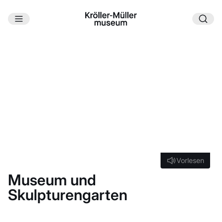
Zum Hauptinhalt
ÖFFNUNGSZEITEN
Willkommen im Kröller-Müller Museum. Erleben Sie
einen unvergesslichen Tag voller Kunst, Natur und
Architektur im Herzen des Nationalparks De Hoge
Veluwe.
Vorlesen
Vorlesen
Museum und
Skulpturengarten