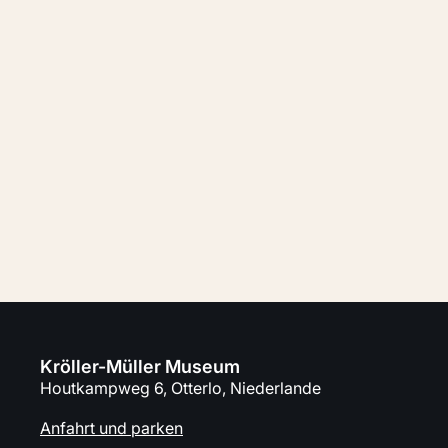
Bereit? Kaufen Sie Ihre Tickets und
planen Sie Ihren Tag im Museum.
Kaufen Sie Tickets
Planen sie Ihren Besuch
Kröller-Müller Museum
Houtkampweg 6, Otterlo, Niederlande
Anfahrt und parken