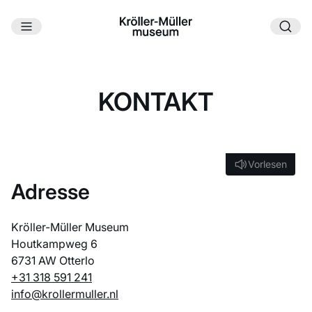
Zum Hauptinhalt
KONTAKT
Vorlesen
Vorlesen
Adresse
Kröller-Müller Museum
Houtkampweg 6
6731 AW Otterlo
+31 318 591 241
info@krollermuller.nl