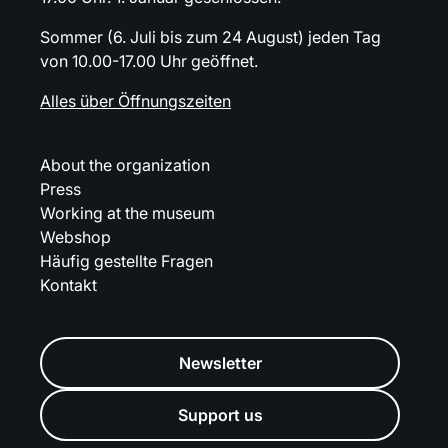
der Van-Gogh-Galerie zu
sehen?
Sommer (6. Juli bis zum 24 August) jeden Tag
von 10.00-17.00 Uhr geöffnet.
Möchten Sie wissen, welche Kunstwerke von Vincent
Alles über Öffnungszeiten
van Gogh aktuell im Museum zu sehen sind?
Entdecken
Sie unsere Sammlung
.
About the organization
Press
Working at the museum
Webshop
Häufig gestellte Fragen
Kontakt
Newsletter
Support us