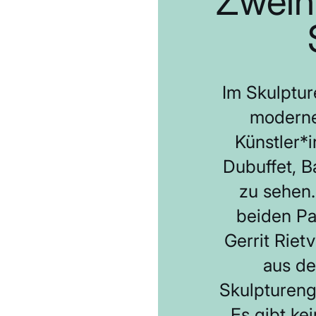
Zweih
Im Skulptur
moderne
Künstler*i
Dubuffet, 
zu sehen
beiden Pa
Gerrit Riet
aus de
Skulptureng
Es gibt ke