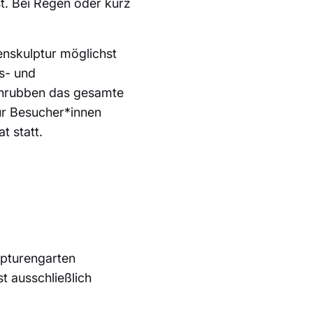
t. Bei Regen oder kurz
enskulptur möglichst
s- und
schrubben das gesamte
ür Besucher*innen
t statt.
lpturengarten
t ausschließlich