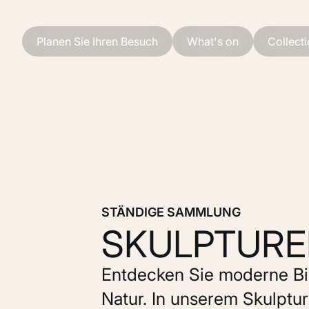
Zum Hauptinhalt
Planen Sie Ihren Besuch
What's on
Collect
STÄNDIGE SAMMLUNG
SKULPTUR
Entdecken Sie moderne Bil
Natur. In unserem Skulptu