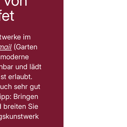
von
et
twerke im
mail
(Garten
s moderne
hbar und lädt
st erlaubt.
auch sehr gut
ipp: Bringen
d breiten Sie
ngskunstwerk