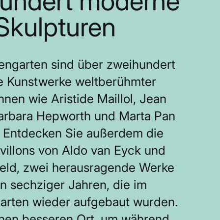
undert moderne
Skulpturen
engarten sind über zweihundert
 Kunstwerke weltberühmter
nnen wie Aristide Maillol, Jean
Barbara Hepworth und Marta Pan
. Entdecken Sie außerdem die
villons von Aldo van Eyck und
veld, zwei herausragende Werke
n sechziger Jahren, die im
arten wieder aufgebaut wurden.
inen besseren Ort, um während