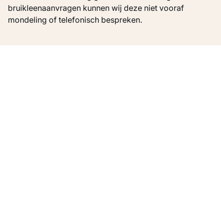
bruikleenaanvragen kunnen wij deze niet vooraf
mondeling of telefonisch bespreken.
Een bruikleen aanvragen
Een bruikleenaanvraag moet minimaal zes
maanden voor de start van de tentoonstelling
ontvangen zijn.
Voor bruikleenaanvragen van acht werken of meer
geldt een aanvraagtermijn van een jaar.
Werken van Vincent van Gogh en andere werken
die deel uitmaken van de collectiepresentatie
moeten twee jaar vooraf worden aangevraagd.
Bruikleenaanvragen die later binnenkomen,
worden niet in behandeling genomen.