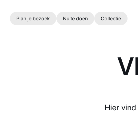
Ga naar hoofdinhoud
Plan je bezoek
Nu te doen
Collectie
V
Hier vind 