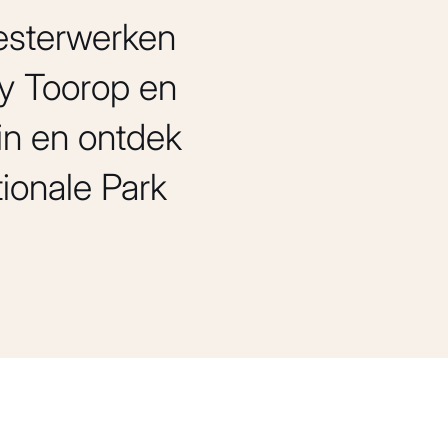
esterwerken
ey Toorop en
in en ontdek
ionale Park