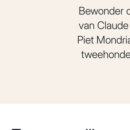
Bewonder d
van Claude 
Piet Mondri
tweehonder