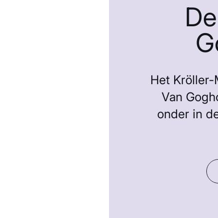
De
G
Het Kröller
Van Goghc
onder in d