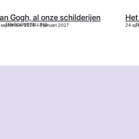
an Gogh, al onze schilderijen
Het
TENTOONSTELLING
T
 september 2026 - 3 januari 2027
24 apr