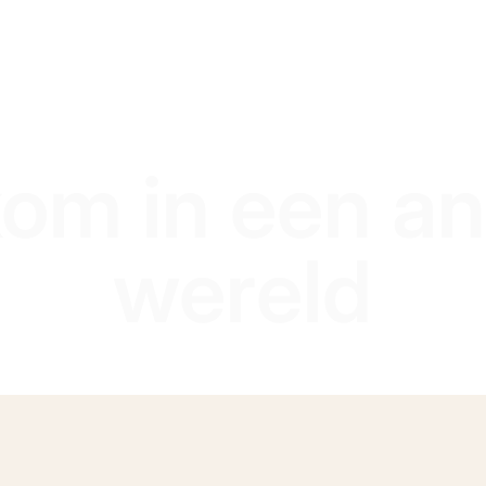
om in een a
wereld