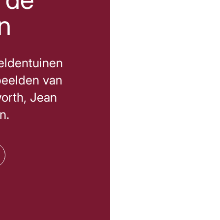
n
eldentuinen
beelden van
orth, Jean
n.