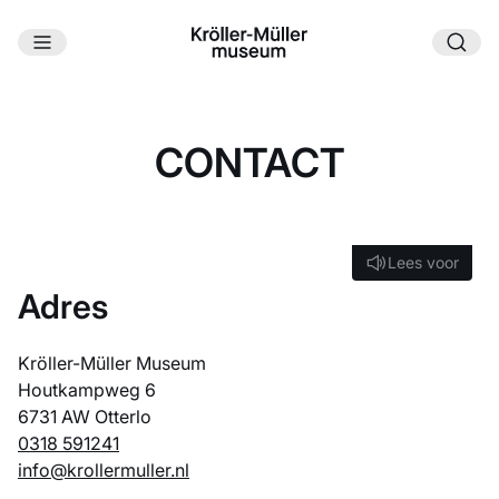
Ga naar hoofdinhoud
CONTACT
Lees voor
Lees voor
Adres
Kröller-Müller Museum
Houtkampweg 6
6731 AW Otterlo
0318 591241
info@krollermuller.nl