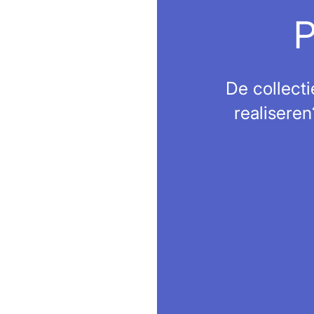
P
De collect
realiseren