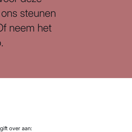
t ons steunen
. Of neem het
.
gift over aan: