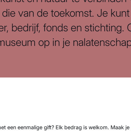
 die van de toekomst. Je kun
ier, bedrijf, fonds en stichting
museum op in je nalatenschap
n
 met een eenmalige gift? Elk bedrag is welkom. Maak je 