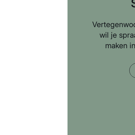
Vertegenwoor
wil je spr
maken in