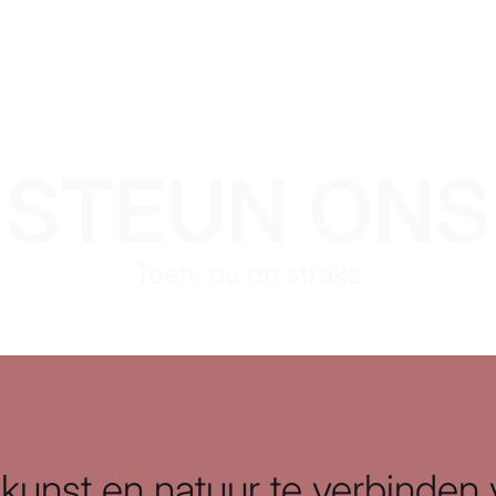
STEUN ONS
Toen, nu en straks
kunst en natuur te verbinden