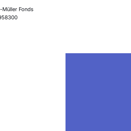
r-Müller Fonds
958300