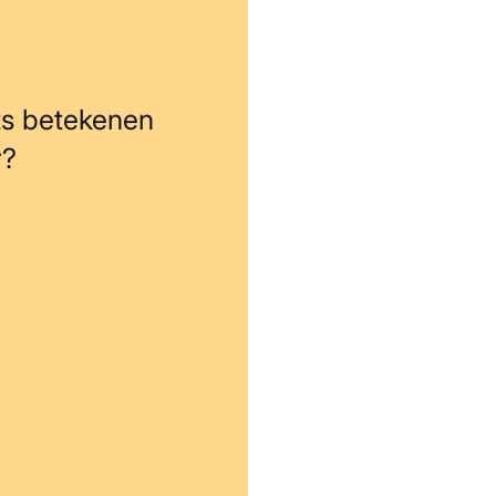
ts betekenen
r?