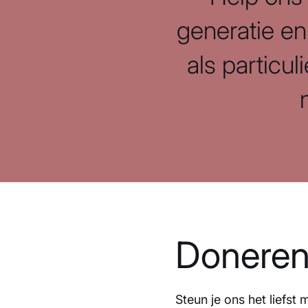
generatie en
als particul
Donere
Steun je ons het liefst