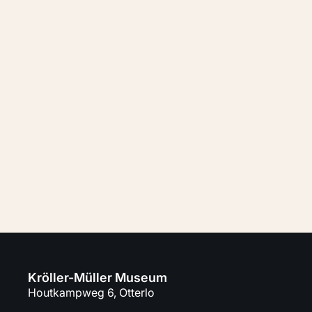
Bezoek het museum
Klaar om het museum te ontdekken?
Plan je dag vol kunst en natuur.
Koop tickets
Plan je bezoek
Kröller-Müller Museum
Houtkampweg 6, Otterlo