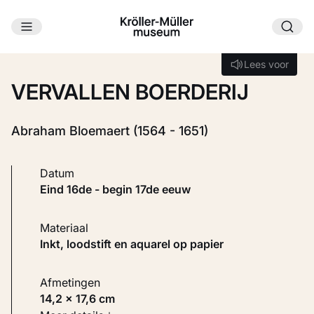
Ga naar hoofdinhoud
Laden...
Lees voor
Lees voor
VERVALLEN BOERDERIJ
Abraham Bloemaert (1564 - 1651)
Datum
eind 16de - begin 17de eeuw
Materiaal
Inkt, loodstift en aquarel op papier
Afmetingen
14,2 × 17,6 cm