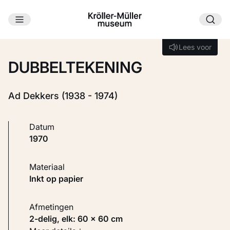
Ga naar hoofdinhoud
Laden...
Lees voor
Lees voor
DUBBELTEKENING
Ad Dekkers (1938 - 1974)
Datum
1970
Materiaal
Inkt op papier
Afmetingen
2-delig, elk: 60 × 60 cm