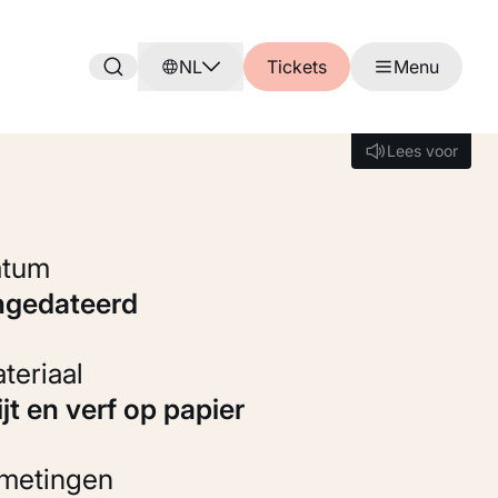
NL
Tickets
Menu
Lees voor
Lees voor
Datum
ongedateerd
Materiaal
rijt en verf op papier
fmetingen