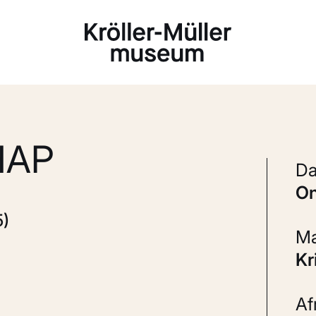
Laden...
HAP
5)
K
A