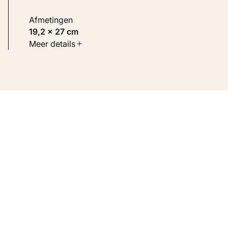
Afmetingen
19,2 × 27 cm
Soort werk
Meer details
Werken op papier
Inventarisnummer
KM 108.304 VERSO