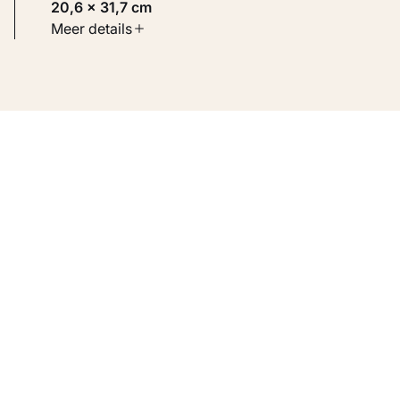
20,6 × 31,7 cm
Soort werk
Meer details
Werken op papier
Inventarisnummer
KM 104.835