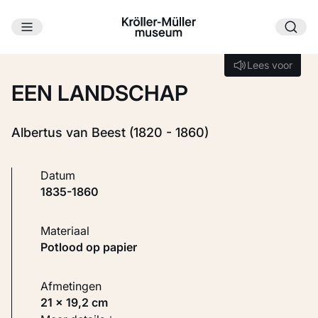
Ga naar hoofdinhoud
Laden...
Lees voor
Lees voor
EEN LANDSCHAP
Albertus van Beest (1820 - 1860)
Datum
1835-1860
Materiaal
Potlood op papier
Afmetingen
21 × 19,2 cm