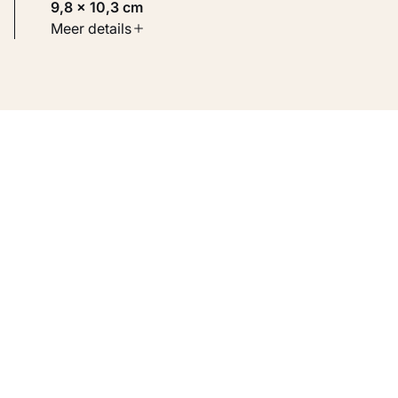
9,8 × 10,3 cm
Soort werk
Meer details
Werken op papier
Inventarisnummer
KM 109.250 VERSO