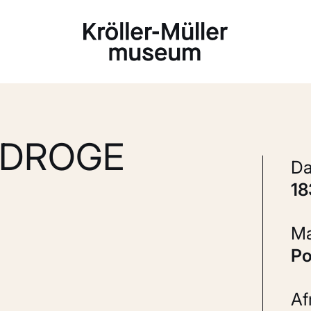
Laden...
 DROGE
1
P
A