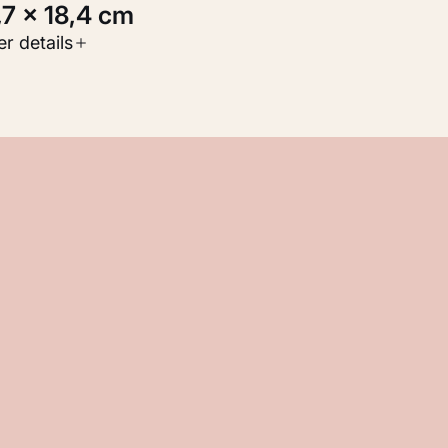
0,7 × 18,4 cm
oort werk
r details
Werken op papier
nventarisnummer
M 107.484