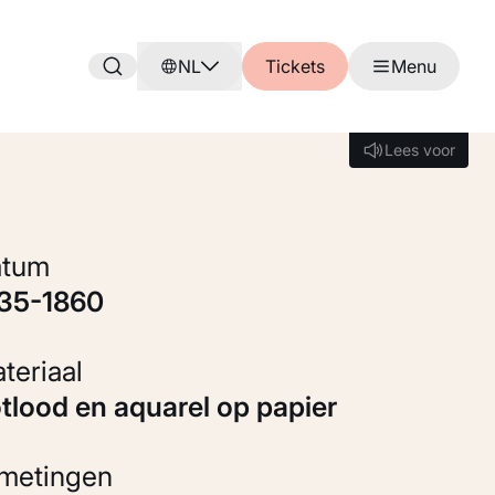
NL
Tickets
Menu
Lees voor
Lees voor
Datum
835-1860
Materiaal
otlood en aquarel op papier
fmetingen