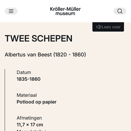
Ga naar hoofdinhoud
Laden...
Lees voor
Lees voor
TWEE SCHEPEN
Albertus van Beest (1820 - 1860)
Datum
1835-1860
Materiaal
Potlood op papier
Afmetingen
11,7 × 17 cm