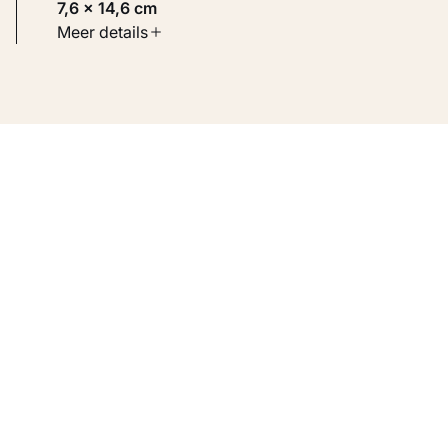
7,6 × 14,6 cm
Soort werk
Meer details
Werken op papier
Inventarisnummer
KM 110.014