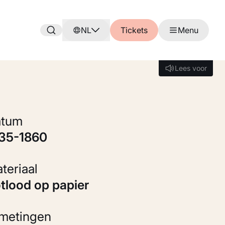
NL
Tickets
Menu
Lees voor
Lees voor
Datum
835-1860
Materiaal
otlood op papier
fmetingen