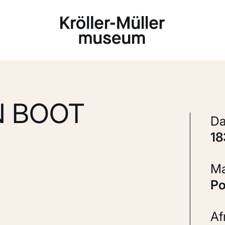
Laden...
N BOOT
1
P
A