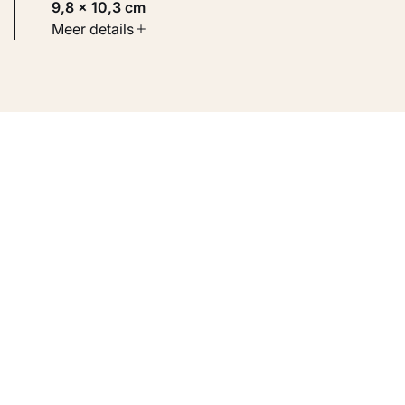
9,8 × 10,3 cm
Soort werk
Meer details
Werken op papier
Inventarisnummer
KM 109.250 RECTO