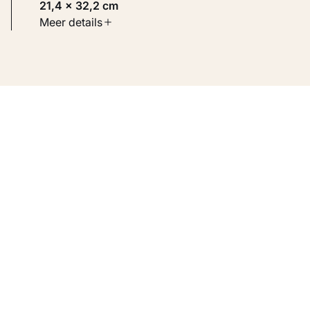
21,4 × 32,2 cm
Soort werk
Meer details
Werken op papier
Inventarisnummer
KM 108.293