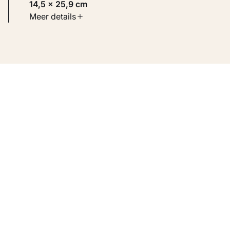
14,5 × 25,9 cm
Soort werk
Meer details
Werken op papier
Inventarisnummer
KM 105.772 RECTO