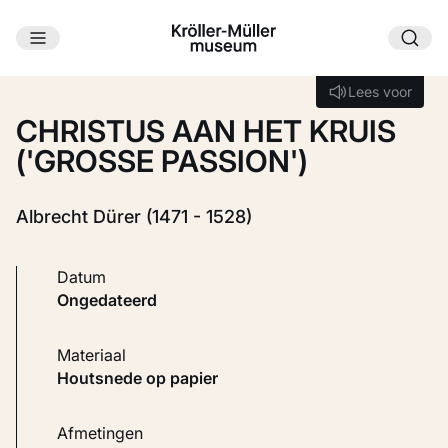
Ga naar hoofdinhoud
Laden...
Lees voor
Lees voor
CHRISTUS AAN HET KRUIS
('GROSSE PASSION')
Albrecht Dürer (1471 - 1528)
Datum
ongedateerd
Materiaal
Houtsnede op papier
Afmetingen