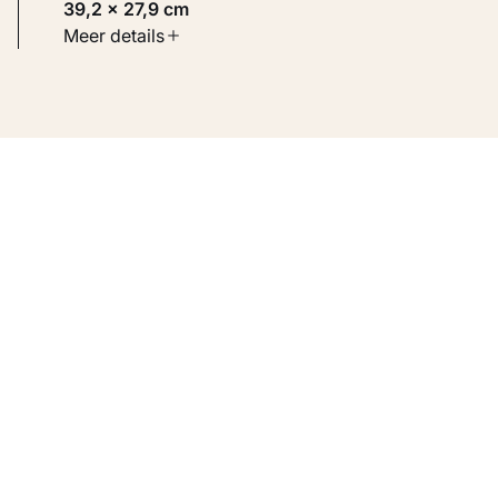
39,2 × 27,9 cm
Soort werk
Meer details
Werken op papier
Inventarisnummer
KM 107.756