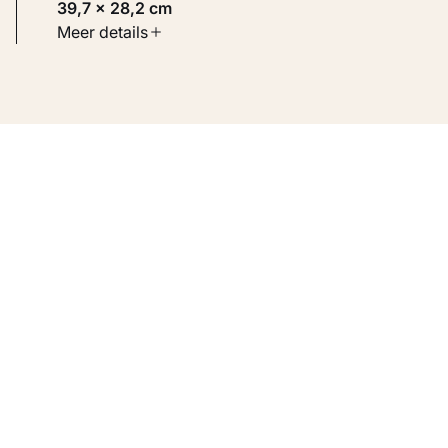
39,7 × 28,2 cm
Soort werk
Meer details
Werken op papier
Inventarisnummer
KM 104.701