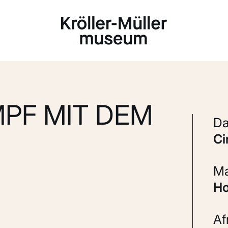
Laden...
PF MIT DEM
c
A