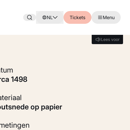
NL
Tickets
Menu
Lees voor
Lees voor
Datum
irca 1498
Materiaal
Houtsnede op papier
fmetingen