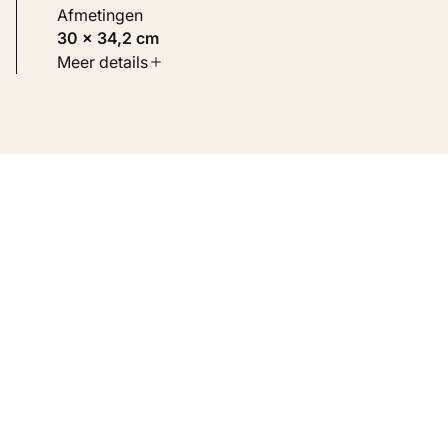
Afmetingen
30 × 34,2 cm
Soort werk
Meer details
Architectuur
Inventarisnummer
KM 102.327
Bron
Voorheen collectie Visser