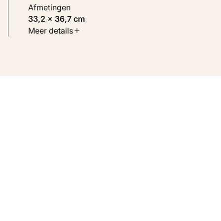
Afmetingen
33,2 × 36,7 cm
Soort werk
Meer details
Architectuur
Inventarisnummer
KM 104.968
Bron
Voorheen collectie Visser