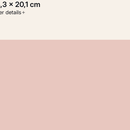
8,3 × 20,1 cm
oort werk
r details
Werken op papier
nventarisnummer
KM 105.880