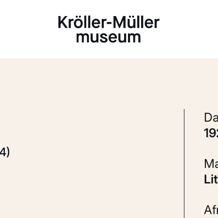
Laden...
1
4)
L
A