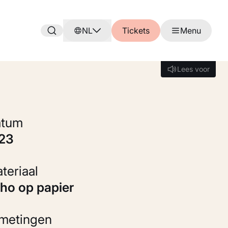
NL
Tickets
Menu
Lees voor
Lees voor
Datum
923
Materiaal
itho op papier
fmetingen