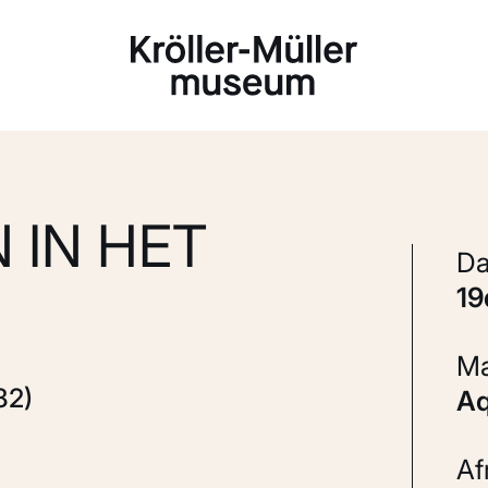
Laden...
 IN HET
1
82)
A