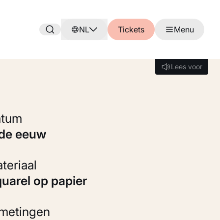
NL
Tickets
Menu
Lees voor
Lees voor
Datum
9de eeuw
Materiaal
Aquarel op papier
fmetingen