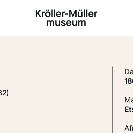
Laden...
1
82)
E
A