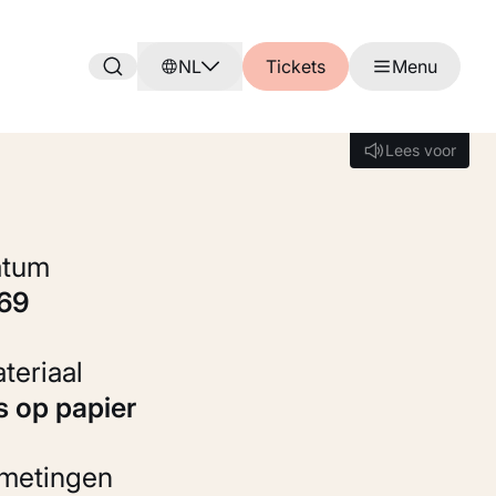
NL
Tickets
Menu
Lees voor
Lees voor
Datum
869
Materiaal
ts op papier
fmetingen