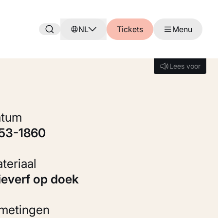
NL
Tickets
Menu
Lees voor
Lees voor
Datum
853-1860
Materiaal
Olieverf op doek
fmetingen