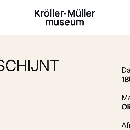
Laden...
SCHIJNT
1
A