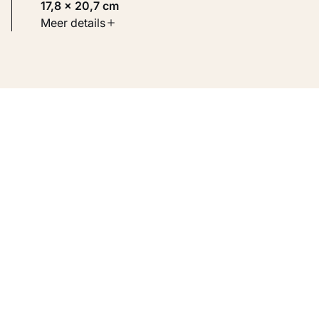
17,8 × 20,7 cm
Soort werk
Meer details
Werken op papier
Inventarisnummer
KM 108.831