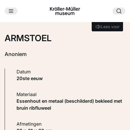
Ga naar hoofdinhoud
Laden...
Lees voor
Lees voor
ARMSTOEL
Anoniem
Datum
20ste eeuw
Materiaal
Essenhout en metaal (beschilderd) bekleed met
bruin ribfluweel
Afmetingen