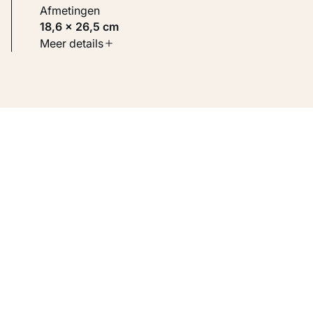
Afmetingen
18,6 × 26,5 cm
Soort werk
Meer details
Werken op papier
Inventarisnummer
KM 105.897