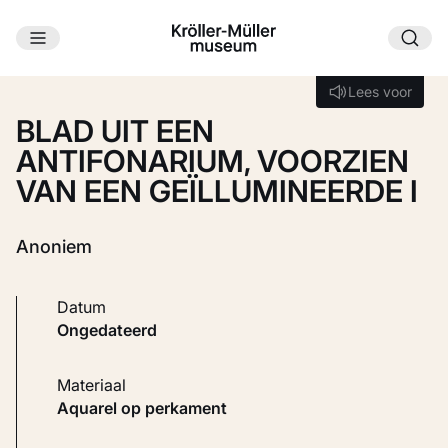
Ga naar hoofdinhoud
Laden...
Lees voor
Lees voor
BLAD UIT EEN
ANTIFONARIUM, VOORZIEN
VAN EEN GEÏLLUMINEERDE I
Anoniem
Datum
ongedateerd
Materiaal
Aquarel op perkament