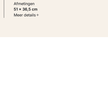
Afmetingen
51 × 36,5 cm
Soort werk
Meer details
Werken op papier
Inventarisnummer
KM 110.430