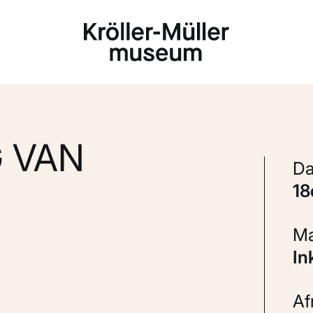
Laden...
G VAN
1
In
A