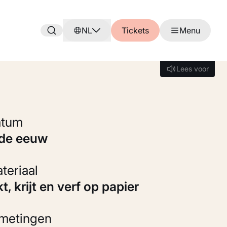
NL
Tickets
Menu
Lees voor
Lees voor
Datum
8de eeuw
Materiaal
kt, krijt en verf op papier
fmetingen