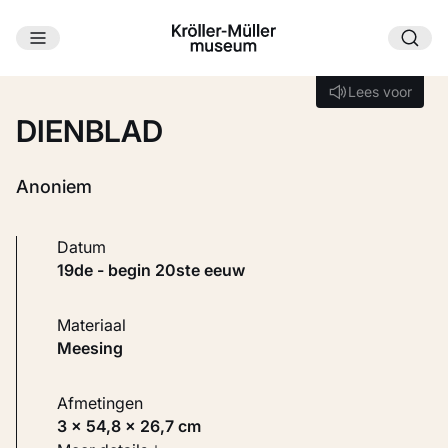
Ga naar hoofdinhoud
Laden...
Lees voor
Lees voor
DIENBLAD
Anoniem
Datum
19de - begin 20ste eeuw
Materiaal
Meesing
Afmetingen
3 × 54,8 × 26,7 cm