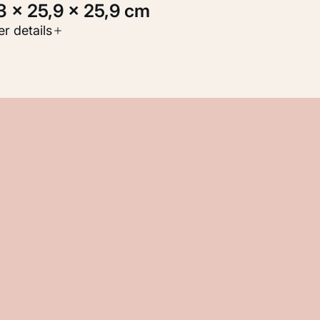
3,3 × 25,9 × 25,9 cm
oort werk
r details
oegepaste kunst
nventarisnummer
M 105.105