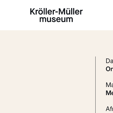
Laden...
A