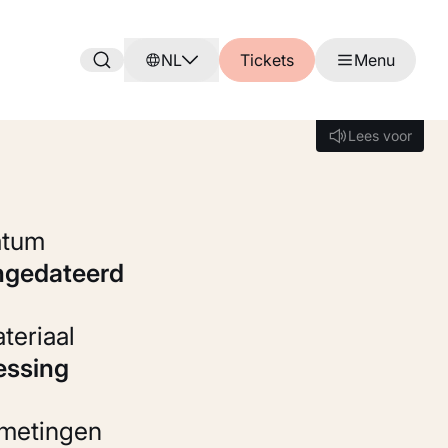
NL
Tickets
Menu
Lees voor
Lees voor
Datum
ongedateerd
Materiaal
Messing
fmetingen