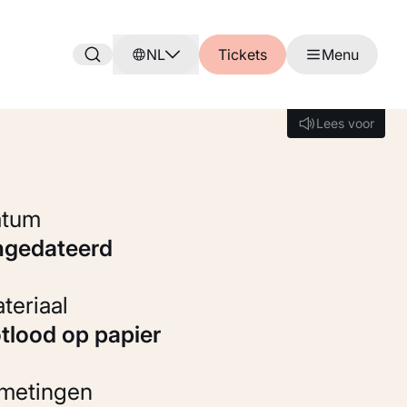
NL
Tickets
Menu
Lees voor
Lees voor
Datum
ongedateerd
Materiaal
otlood op papier
fmetingen