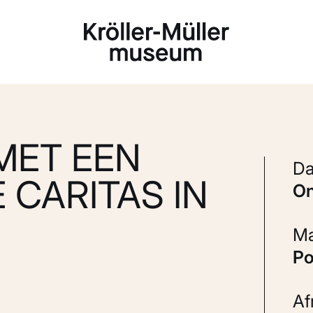
Laden...
MET EEN
 CARITAS IN
P
A