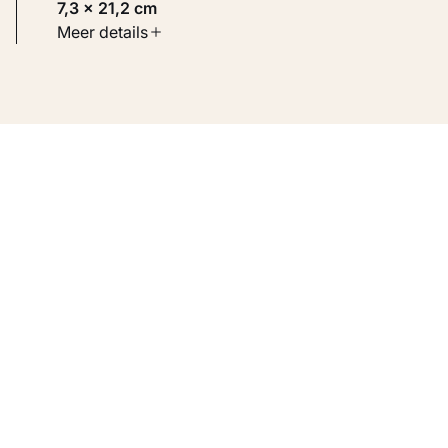
7,3 × 21,2 cm
Soort werk
Meer details
Werken op papier
Inventarisnummer
KM 105.858 VERSO