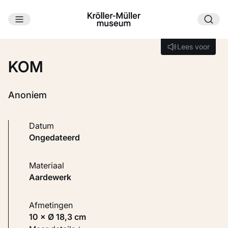
Ga naar hoofdinhoud
Laden...
Lees voor
Lees voor
KOM
Anoniem
Datum
ongedateerd
Materiaal
Aardewerk
Afmetingen
10 × Ø 18,3 cm