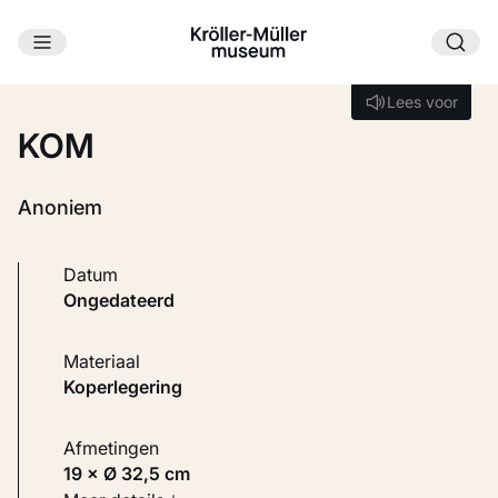
Ga naar hoofdinhoud
Laden...
Lees voor
Lees voor
KOM
Anoniem
Datum
ongedateerd
Materiaal
Koperlegering
Afmetingen
19 × Ø 32,5 cm