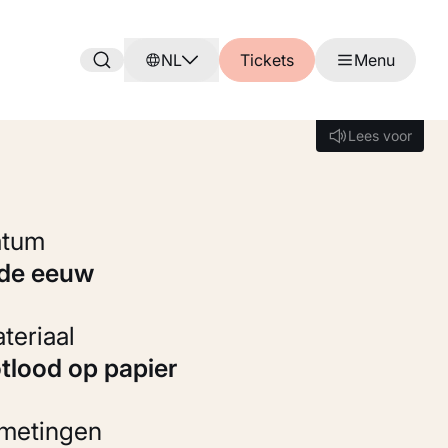
NL
Tickets
Menu
Lees voor
Lees voor
Datum
9de eeuw
Materiaal
otlood op papier
fmetingen