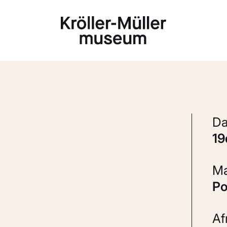
Laden...
1
P
A