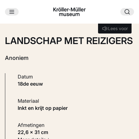
Ga naar hoofdinhoud
Laden...
Lees voor
Lees voor
LANDSCHAP MET REIZIGERS
Anoniem
Datum
18de eeuw
Materiaal
Inkt en krijt op papier
Afmetingen
22,6 × 31 cm