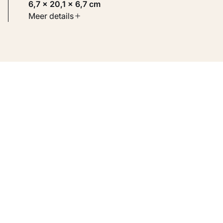
6,7 × 20,1 × 6,7 cm
Soort werk
Meer details
Toegepaste kunst
Inventarisnummer
KM 104.306