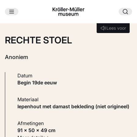
Ga naar hoofdinhoud
Laden...
Lees voor
Lees voor
RECHTE STOEL
Anoniem
Datum
begin 19de eeuw
Materiaal
Iepenhout met damast bekleding (niet origineel)
Afmetingen
91 × 50 × 49 cm