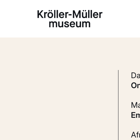
Laden...
E
A