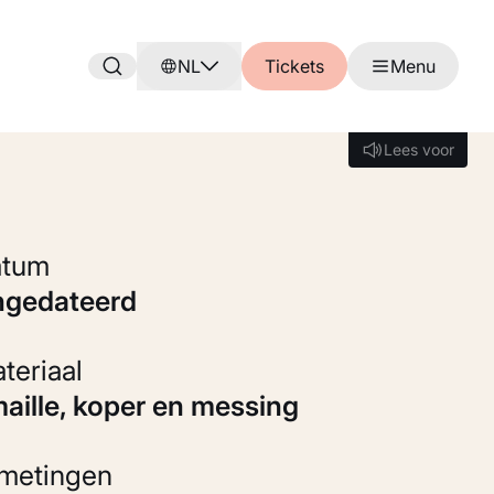
NL
Tickets
Menu
Lees voor
Lees voor
Datum
ongedateerd
Materiaal
maille, koper en messing
fmetingen