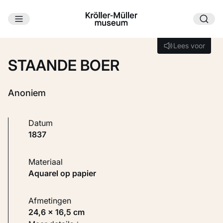
Ga naar hoofdinhoud
Laden...
Lees voor
Lees voor
STAANDE BOER
Anoniem
Datum
1837
Materiaal
Aquarel op papier
Afmetingen
24,6 × 16,5 cm